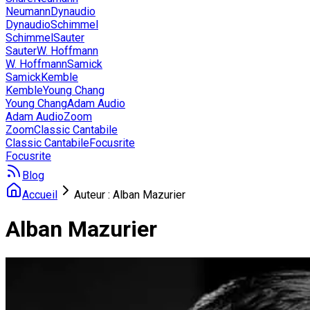
Neumann
Dynaudio
Dynaudio
Schimmel
Schimmel
Sauter
Sauter
W. Hoffmann
W. Hoffmann
Samick
Samick
Kemble
Kemble
Young Chang
Young Chang
Adam Audio
Adam Audio
Zoom
Zoom
Classic Cantabile
Classic Cantabile
Focusrite
Focusrite
Blog
Accueil
Auteur : Alban Mazurier
Alban Mazurier