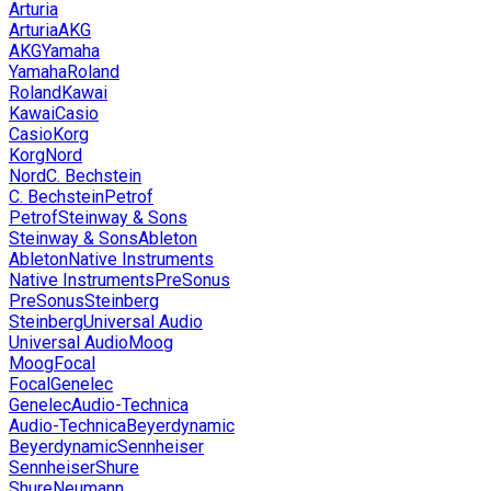
Arturia
Arturia
AKG
AKG
Yamaha
Yamaha
Roland
Roland
Kawai
Kawai
Casio
Casio
Korg
Korg
Nord
Nord
C. Bechstein
C. Bechstein
Petrof
Petrof
Steinway & Sons
Steinway & Sons
Ableton
Ableton
Native Instruments
Native Instruments
PreSonus
PreSonus
Steinberg
Steinberg
Universal Audio
Universal Audio
Moog
Moog
Focal
Focal
Genelec
Genelec
Audio-Technica
Audio-Technica
Beyerdynamic
Beyerdynamic
Sennheiser
Sennheiser
Shure
Shure
Neumann