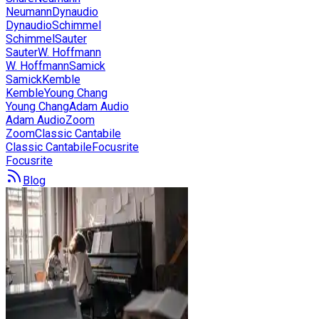
Neumann
Dynaudio
Dynaudio
Schimmel
Schimmel
Sauter
Sauter
W. Hoffmann
W. Hoffmann
Samick
Samick
Kemble
Kemble
Young Chang
Young Chang
Adam Audio
Adam Audio
Zoom
Zoom
Classic Cantabile
Classic Cantabile
Focusrite
Focusrite
Blog