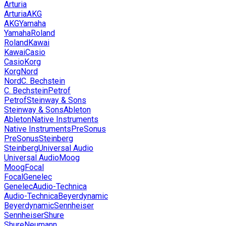
Arturia
Arturia
AKG
AKG
Yamaha
Yamaha
Roland
Roland
Kawai
Kawai
Casio
Casio
Korg
Korg
Nord
Nord
C. Bechstein
C. Bechstein
Petrof
Petrof
Steinway & Sons
Steinway & Sons
Ableton
Ableton
Native Instruments
Native Instruments
PreSonus
PreSonus
Steinberg
Steinberg
Universal Audio
Universal Audio
Moog
Moog
Focal
Focal
Genelec
Genelec
Audio-Technica
Audio-Technica
Beyerdynamic
Beyerdynamic
Sennheiser
Sennheiser
Shure
Shure
Neumann