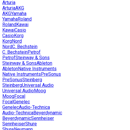
Arturia
Arturia
AKG
AKG
Yamaha
Yamaha
Roland
Roland
Kawai
Kawai
Casio
Casio
Korg
Korg
Nord
Nord
C. Bechstein
C. Bechstein
Petrof
Petrof
Steinway & Sons
Steinway & Sons
Ableton
Ableton
Native Instruments
Native Instruments
PreSonus
PreSonus
Steinberg
Steinberg
Universal Audio
Universal Audio
Moog
Moog
Focal
Focal
Genelec
Genelec
Audio-Technica
Audio-Technica
Beyerdynamic
Beyerdynamic
Sennheiser
Sennheiser
Shure
Shure
Neumann