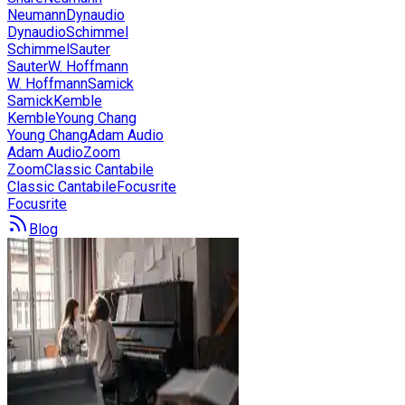
Neumann
Dynaudio
Dynaudio
Schimmel
Schimmel
Sauter
Sauter
W. Hoffmann
W. Hoffmann
Samick
Samick
Kemble
Kemble
Young Chang
Young Chang
Adam Audio
Adam Audio
Zoom
Zoom
Classic Cantabile
Classic Cantabile
Focusrite
Focusrite
Blog