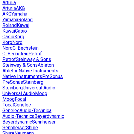
Arturia
Arturia
AKG
AKG
Yamaha
Yamaha
Roland
Roland
Kawai
Kawai
Casio
Casio
Korg
Korg
Nord
Nord
C. Bechstein
C. Bechstein
Petrof
Petrof
Steinway & Sons
Steinway & Sons
Ableton
Ableton
Native Instruments
Native Instruments
PreSonus
PreSonus
Steinberg
Steinberg
Universal Audio
Universal Audio
Moog
Moog
Focal
Focal
Genelec
Genelec
Audio-Technica
Audio-Technica
Beyerdynamic
Beyerdynamic
Sennheiser
Sennheiser
Shure
Shure
Neumann