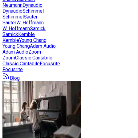
Neumann
Dynaudio
Dynaudio
Schimmel
Schimmel
Sauter
Sauter
W. Hoffmann
W. Hoffmann
Samick
Samick
Kemble
Kemble
Young Chang
Young Chang
Adam Audio
Adam Audio
Zoom
Zoom
Classic Cantabile
Classic Cantabile
Focusrite
Focusrite
Blog