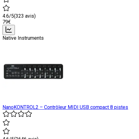
4.6
/5
(
323
avis)
79
€
Native Instruments
NanoKONTROL2 – Contrôleur MIDI USB compact 8 pistes