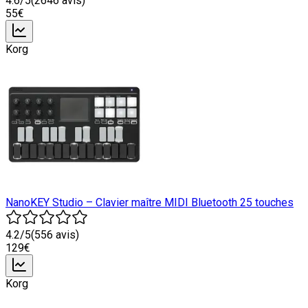
4.6
/5
(
2646
avis)
55
€
Korg
NanoKEY Studio – Clavier maître MIDI Bluetooth 25 touches
4.2
/5
(
556
avis)
129
€
Korg