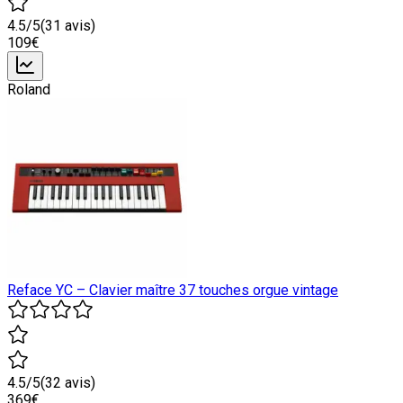
4.5
/5
(
31
avis)
109
€
Roland
Reface YC – Clavier maître 37 touches orgue vintage
4.5
/5
(
32
avis)
369
€