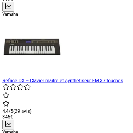
Yamaha
Reface DX – Clavier maître et synthétiseur FM 37 touches
4.4
/5
(
29
avis)
345
€
Yamaha