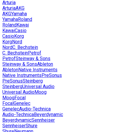
Arturia
Arturia
AKG
AKG
Yamaha
Yamaha
Roland
Roland
Kawai
Kawai
Casio
Casio
Korg
Korg
Nord
Nord
C. Bechstein
C. Bechstein
Petrof
Petrof
Steinway & Sons
Steinway & Sons
Ableton
Ableton
Native Instruments
Native Instruments
PreSonus
PreSonus
Steinberg
Steinberg
Universal Audio
Universal Audio
Moog
Moog
Focal
Focal
Genelec
Genelec
Audio-Technica
Audio-Technica
Beyerdynamic
Beyerdynamic
Sennheiser
Sennheiser
Shure
Shure
Neumann