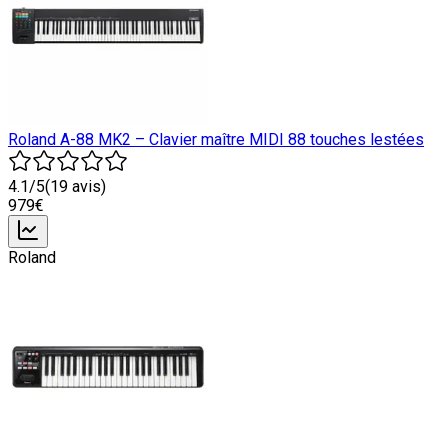
Roland A-88 MK2 – Clavier maître MIDI 88 touches lestées
4.1
/5
(
19
avis)
979
€
Roland