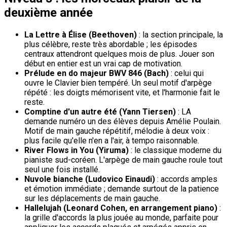
deuxième année
La Lettre à Élise (Beethoven)
: la section principale, la
plus célèbre, reste très abordable ; les épisodes
centraux attendront quelques mois de plus. Jouer son
début en entier est un vrai cap de motivation.
Prélude en do majeur BWV 846 (Bach)
: celui qui
ouvre le Clavier bien tempéré. Un seul motif d'arpège
répété : les doigts mémorisent vite, et l'harmonie fait le
reste.
Comptine d'un autre été (Yann Tiersen)
: LA
demande numéro un des élèves depuis Amélie Poulain.
Motif de main gauche répétitif, mélodie à deux voix :
plus facile qu'elle n'en a l'air, à tempo raisonnable.
River Flows in You (Yiruma)
: le classique moderne du
pianiste sud-coréen. L'arpège de main gauche roule tout
seul une fois installé.
Nuvole bianche (Ludovico Einaudi)
: accords amples
et émotion immédiate ; demande surtout de la patience
sur les déplacements de main gauche.
Hallelujah (Leonard Cohen, en arrangement piano)
:
la grille d'accords la plus jouée au monde, parfaite pour