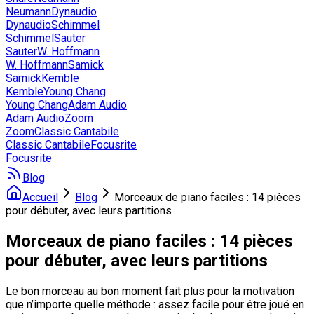
Neumann
Dynaudio
Dynaudio
Schimmel
Schimmel
Sauter
Sauter
W. Hoffmann
W. Hoffmann
Samick
Samick
Kemble
Kemble
Young Chang
Young Chang
Adam Audio
Adam Audio
Zoom
Zoom
Classic Cantabile
Classic Cantabile
Focusrite
Focusrite
Blog
Accueil
Blog
Morceaux de piano faciles : 14 pièces
pour débuter, avec leurs partitions
Morceaux de piano faciles : 14 pièces
pour débuter, avec leurs partitions
Le bon morceau au bon moment fait plus pour la motivation
que n’importe quelle méthode : assez facile pour être joué en