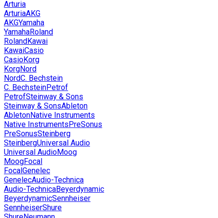
Arturia
Arturia
AKG
AKG
Yamaha
Yamaha
Roland
Roland
Kawai
Kawai
Casio
Casio
Korg
Korg
Nord
Nord
C. Bechstein
C. Bechstein
Petrof
Petrof
Steinway & Sons
Steinway & Sons
Ableton
Ableton
Native Instruments
Native Instruments
PreSonus
PreSonus
Steinberg
Steinberg
Universal Audio
Universal Audio
Moog
Moog
Focal
Focal
Genelec
Genelec
Audio-Technica
Audio-Technica
Beyerdynamic
Beyerdynamic
Sennheiser
Sennheiser
Shure
Shure
Neumann