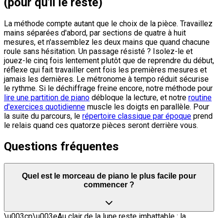
(pour qu'il le reste)
La méthode compte autant que le choix de la pièce. Travaillez
mains séparées d'abord, par sections de quatre à huit
mesures, et n'assemblez les deux mains que quand chacune
roule sans hésitation. Un passage résisté ? Isolez-le et
jouez-le cinq fois lentement plutôt que de reprendre du début,
réflexe qui fait travailler cent fois les premières mesures et
jamais les dernières. Le métronome à tempo réduit sécurise
le rythme. Si le déchiffrage freine encore, notre méthode pour
lire une partition de piano
débloque la lecture, et notre
routine
d'exercices quotidienne
muscle les doigts en parallèle. Pour
la suite du parcours, le
répertoire classique par époque
prend
le relais quand ces quatorze pièces seront derrière vous.
Questions fréquentes
Quel est le morceau de piano le plus facile pour
commencer ?
\u003cp\u003eAu clair de la lune reste imbattable : la