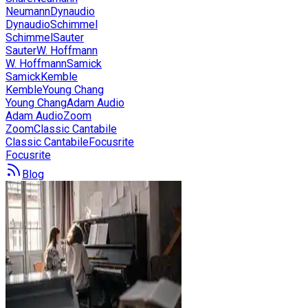
Neumann
Dynaudio
Dynaudio
Schimmel
Schimmel
Sauter
Sauter
W. Hoffmann
W. Hoffmann
Samick
Samick
Kemble
Kemble
Young Chang
Young Chang
Adam Audio
Adam Audio
Zoom
Zoom
Classic Cantabile
Classic Cantabile
Focusrite
Focusrite
Blog