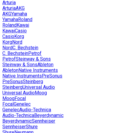
Arturia
Arturia
AKG
AKG
Yamaha
Yamaha
Roland
Roland
Kawai
Kawai
Casio
Casio
Korg
Korg
Nord
Nord
C. Bechstein
C. Bechstein
Petrof
Petrof
Steinway & Sons
Steinway & Sons
Ableton
Ableton
Native Instruments
Native Instruments
PreSonus
PreSonus
Steinberg
Steinberg
Universal Audio
Universal Audio
Moog
Moog
Focal
Focal
Genelec
Genelec
Audio-Technica
Audio-Technica
Beyerdynamic
Beyerdynamic
Sennheiser
Sennheiser
Shure
Shure
Neumann