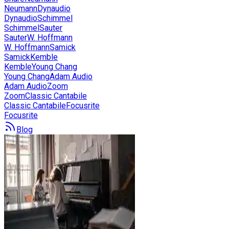
Neumann
Dynaudio
Dynaudio
Schimmel
Schimmel
Sauter
Sauter
W. Hoffmann
W. Hoffmann
Samick
Samick
Kemble
Kemble
Young Chang
Young Chang
Adam Audio
Adam Audio
Zoom
Zoom
Classic Cantabile
Classic Cantabile
Focusrite
Focusrite
Blog