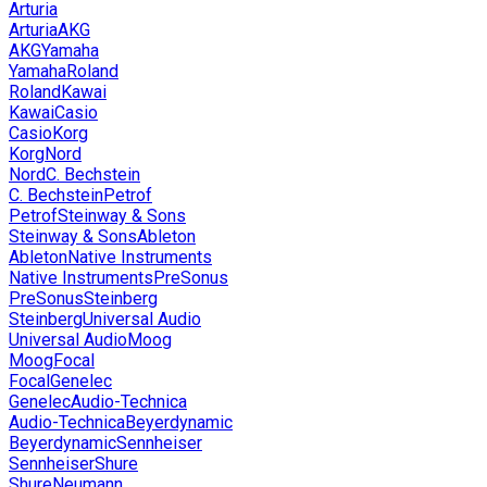
Arturia
Arturia
AKG
AKG
Yamaha
Yamaha
Roland
Roland
Kawai
Kawai
Casio
Casio
Korg
Korg
Nord
Nord
C. Bechstein
C. Bechstein
Petrof
Petrof
Steinway & Sons
Steinway & Sons
Ableton
Ableton
Native Instruments
Native Instruments
PreSonus
PreSonus
Steinberg
Steinberg
Universal Audio
Universal Audio
Moog
Moog
Focal
Focal
Genelec
Genelec
Audio-Technica
Audio-Technica
Beyerdynamic
Beyerdynamic
Sennheiser
Sennheiser
Shure
Shure
Neumann