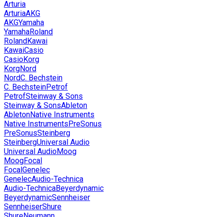
Arturia
Arturia
AKG
AKG
Yamaha
Yamaha
Roland
Roland
Kawai
Kawai
Casio
Casio
Korg
Korg
Nord
Nord
C. Bechstein
C. Bechstein
Petrof
Petrof
Steinway & Sons
Steinway & Sons
Ableton
Ableton
Native Instruments
Native Instruments
PreSonus
PreSonus
Steinberg
Steinberg
Universal Audio
Universal Audio
Moog
Moog
Focal
Focal
Genelec
Genelec
Audio-Technica
Audio-Technica
Beyerdynamic
Beyerdynamic
Sennheiser
Sennheiser
Shure
Shure
Neumann