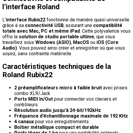
l’interface Roland
L’
interface Rubix22
fonctionne de manière quasi universelle
grâce à sa
connectivité USB
, assurant une
compatibilité
totale avec Mac, PC et même iPad
. Cette polyvalence vous
offre la
solution de studio portable ultime
, que vous
travailliez sous
Windows (ASIO)
,
MacOS
ou
iOS (Core
Audio)
. Vous pouvez ainsi créer et enregistrer où que vous
soyez, sans contrainte matérielle.
Caractéristiques techniques de la
Roland Rubix22
2 préamplificateurs micro à faible bruit
avec prises
combo XLR/Jack
Ports MIDI In/Out
pour connecter vos claviers et
contrôleurs
Résolution audio jusqu’à 24-bit/192kHz
Fréquence d’échantillonnage maximale de 192 KHz
4 canaux
pour vos enregistrements
Boîtier métallique compact et durable
Poids léger de 1 kg
pour une portabilité optimale