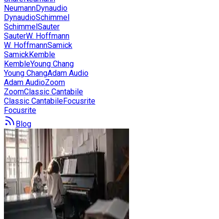
Neumann
Dynaudio
Dynaudio
Schimmel
Schimmel
Sauter
Sauter
W. Hoffmann
W. Hoffmann
Samick
Samick
Kemble
Kemble
Young Chang
Young Chang
Adam Audio
Adam Audio
Zoom
Zoom
Classic Cantabile
Classic Cantabile
Focusrite
Focusrite
Blog