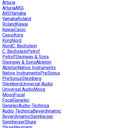
Arturia
Arturia
AKG
AKG
Yamaha
Yamaha
Roland
Roland
Kawai
Kawai
Casio
Casio
Korg
Korg
Nord
Nord
C. Bechstein
C. Bechstein
Petrof
Petrof
Steinway & Sons
Steinway & Sons
Ableton
Ableton
Native Instruments
Native Instruments
PreSonus
PreSonus
Steinberg
Steinberg
Universal Audio
Universal Audio
Moog
Moog
Focal
Focal
Genelec
Genelec
Audio-Technica
Audio-Technica
Beyerdynamic
Beyerdynamic
Sennheiser
Sennheiser
Shure
Shure
Neumann