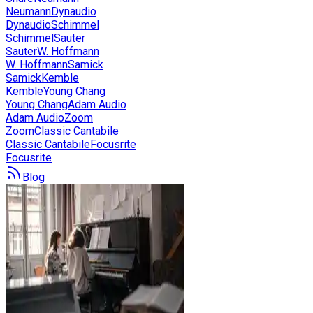
Neumann
Dynaudio
Dynaudio
Schimmel
Schimmel
Sauter
Sauter
W. Hoffmann
W. Hoffmann
Samick
Samick
Kemble
Kemble
Young Chang
Young Chang
Adam Audio
Adam Audio
Zoom
Zoom
Classic Cantabile
Classic Cantabile
Focusrite
Focusrite
Blog