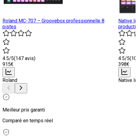
Roland MC-707 – Groovebox professionnelle 8
Native I
pistes
producti
4.5
/5
(
147
avis)
4.5
/5
(
10
915
€
398
€
Roland
Native I
Meilleur prix garanti
Comparé en temps réel