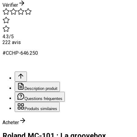
Vérifier
4.3
/5
222
avis
#
CCHP
-646.
250
Description produit
Questions fréquentes
Produits similaires
Acheter
Roland MC-101 : La groovebox