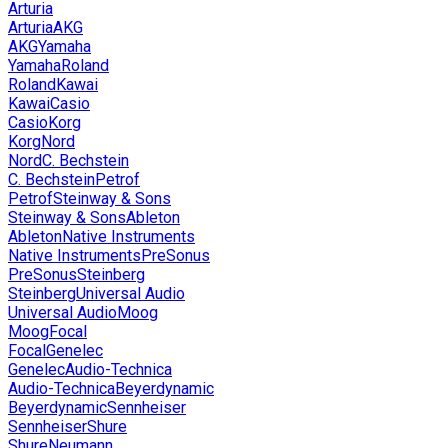
Arturia
Arturia
AKG
AKG
Yamaha
Yamaha
Roland
Roland
Kawai
Kawai
Casio
Casio
Korg
Korg
Nord
Nord
C. Bechstein
C. Bechstein
Petrof
Petrof
Steinway & Sons
Steinway & Sons
Ableton
Ableton
Native Instruments
Native Instruments
PreSonus
PreSonus
Steinberg
Steinberg
Universal Audio
Universal Audio
Moog
Moog
Focal
Focal
Genelec
Genelec
Audio-Technica
Audio-Technica
Beyerdynamic
Beyerdynamic
Sennheiser
Sennheiser
Shure
Shure
Neumann