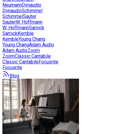
Neumann
Dynaudio
Dynaudio
Schimmel
Schimmel
Sauter
Sauter
W. Hoffmann
W. Hoffmann
Samick
Samick
Kemble
Kemble
Young Chang
Young Chang
Adam Audio
Adam Audio
Zoom
Zoom
Classic Cantabile
Classic Cantabile
Focusrite
Focusrite
Blog