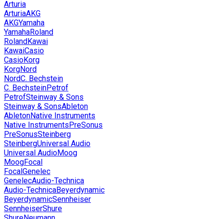
Arturia
Arturia
AKG
AKG
Yamaha
Yamaha
Roland
Roland
Kawai
Kawai
Casio
Casio
Korg
Korg
Nord
Nord
C. Bechstein
C. Bechstein
Petrof
Petrof
Steinway & Sons
Steinway & Sons
Ableton
Ableton
Native Instruments
Native Instruments
PreSonus
PreSonus
Steinberg
Steinberg
Universal Audio
Universal Audio
Moog
Moog
Focal
Focal
Genelec
Genelec
Audio-Technica
Audio-Technica
Beyerdynamic
Beyerdynamic
Sennheiser
Sennheiser
Shure
Shure
Neumann