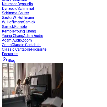
Neumann
Dynaudio
Dynaudio
Schimmel
Schimmel
Sauter
Sauter
W. Hoffmann
W. Hoffmann
Samick
Samick
Kemble
Kemble
Young Chang
Young Chang
Adam Audio
Adam Audio
Zoom
Zoom
Classic Cantabile
Classic Cantabile
Focusrite
Focusrite
Blog