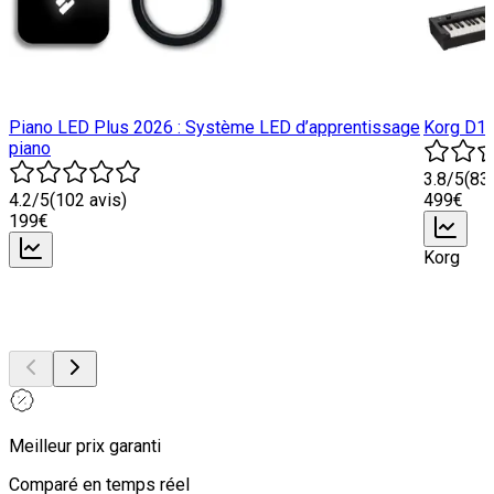
Piano LED Plus 2026 : Système LED d’apprentissage
Korg D1 
piano
3.8
/5
(
83
4.2
/5
(
102
avis)
499
€
199
€
Korg
Meilleur prix garanti
Comparé en temps réel