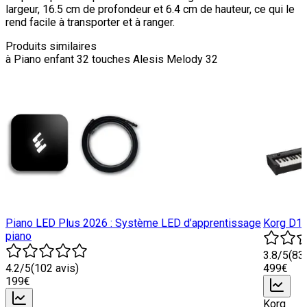
largeur, 16.5 cm de profondeur et 6.4 cm de hauteur, ce qui le
rend facile à transporter et à ranger.
Produits similaires
à
Piano enfant 32 touches Alesis Melody 32
Piano LED Plus 2026 : Système LED d’apprentissage
Korg D1 
piano
3.8
/5
(
83
4.2
/5
(
102
avis)
499
€
199
€
Korg