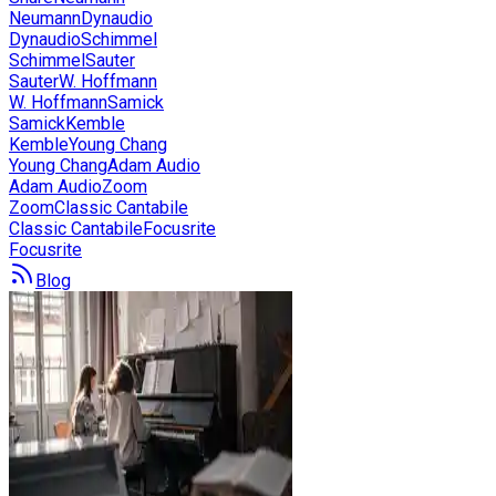
Neumann
Dynaudio
Dynaudio
Schimmel
Schimmel
Sauter
Sauter
W. Hoffmann
W. Hoffmann
Samick
Samick
Kemble
Kemble
Young Chang
Young Chang
Adam Audio
Adam Audio
Zoom
Zoom
Classic Cantabile
Classic Cantabile
Focusrite
Focusrite
Blog