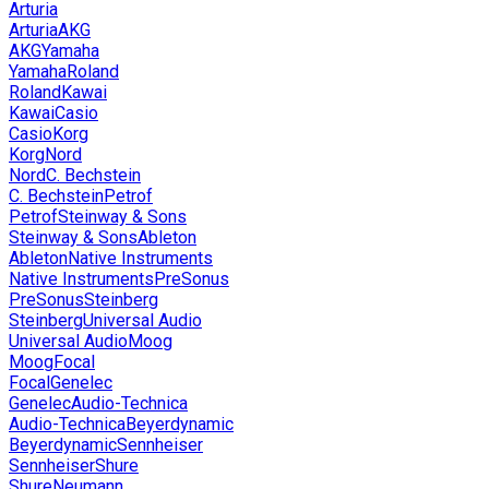
Arturia
Arturia
AKG
AKG
Yamaha
Yamaha
Roland
Roland
Kawai
Kawai
Casio
Casio
Korg
Korg
Nord
Nord
C. Bechstein
C. Bechstein
Petrof
Petrof
Steinway & Sons
Steinway & Sons
Ableton
Ableton
Native Instruments
Native Instruments
PreSonus
PreSonus
Steinberg
Steinberg
Universal Audio
Universal Audio
Moog
Moog
Focal
Focal
Genelec
Genelec
Audio-Technica
Audio-Technica
Beyerdynamic
Beyerdynamic
Sennheiser
Sennheiser
Shure
Shure
Neumann