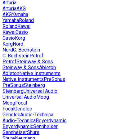
Arturia
Arturia
AKG
AKG
Yamaha
Yamaha
Roland
Roland
Kawai
Kawai
Casio
Casio
Korg
Korg
Nord
Nord
C. Bechstein
C. Bechstein
Petrof
Petrof
Steinway & Sons
Steinway & Sons
Ableton
Ableton
Native Instruments
Native Instruments
PreSonus
PreSonus
Steinberg
Steinberg
Universal Audio
Universal Audio
Moog
Moog
Focal
Focal
Genelec
Genelec
Audio-Technica
Audio-Technica
Beyerdynamic
Beyerdynamic
Sennheiser
Sennheiser
Shure
Shure
Neumann