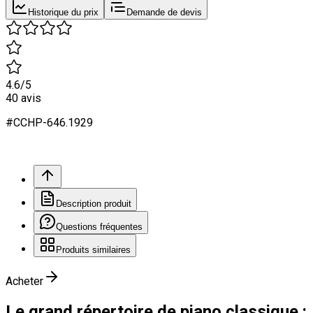
Historique du prix
Demande de devis
4.6
/5
40
avis
#
CCHP
-646.
1929
Description produit
Questions fréquentes
Produits similaires
Acheter
Le grand répertoire de piano classique :