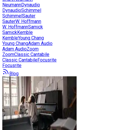
Neumann
Dynaudio
Dynaudio
Schimmel
Schimmel
Sauter
Sauter
W. Hoffmann
W. Hoffmann
Samick
Samick
Kemble
Kemble
Young Chang
Young Chang
Adam Audio
Adam Audio
Zoom
Zoom
Classic Cantabile
Classic Cantabile
Focusrite
Focusrite
Blog