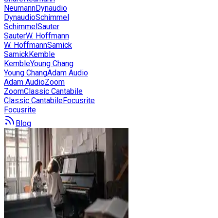
Neumann
Dynaudio
Dynaudio
Schimmel
Schimmel
Sauter
Sauter
W. Hoffmann
W. Hoffmann
Samick
Samick
Kemble
Kemble
Young Chang
Young Chang
Adam Audio
Adam Audio
Zoom
Zoom
Classic Cantabile
Classic Cantabile
Focusrite
Focusrite
Blog