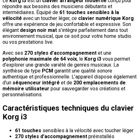
Le
Korg i3
est un
clavier arrangeur moderne
conçu pour
répondre aux besoins des musiciens débutants et
intermédiaires. Équipé de
61 touches sensibles à la
vélocité
avec un toucher léger, ce
clavier numérique Korg
offre une expérience de jeu confortable et expressive. Son
élégant
design noir mat
s’intègre parfaitement dans tout
environnement musical, que ce soit pour votre home studio
ou vos prestations live.
Avec ses
270 styles d’accompagnement
et une
polyphonie maximale de 64 voix
, le
Korg i3
vous permet
d’explorer une grande variété de genres musicaux. La
synthèse de type
PCM
garantit une qualité sonore
authentique et professionnelle. L’appareil dispose également
d’un
séquenceur intégré
et de
200 emplacements de
mémoire utilisateur
pour sauvegarder vos créations et
personnalisations.
Caractéristiques techniques du clavier
Korg i3
61 touches
sensibles à la vélocité avec toucher léger
270 styles d’accompagnement
préinstallés