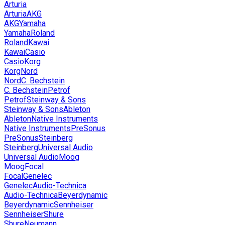
Arturia
Arturia
AKG
AKG
Yamaha
Yamaha
Roland
Roland
Kawai
Kawai
Casio
Casio
Korg
Korg
Nord
Nord
C. Bechstein
C. Bechstein
Petrof
Petrof
Steinway & Sons
Steinway & Sons
Ableton
Ableton
Native Instruments
Native Instruments
PreSonus
PreSonus
Steinberg
Steinberg
Universal Audio
Universal Audio
Moog
Moog
Focal
Focal
Genelec
Genelec
Audio-Technica
Audio-Technica
Beyerdynamic
Beyerdynamic
Sennheiser
Sennheiser
Shure
Shure
Neumann