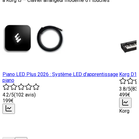
à
Korg i3 – Clavier arrangeur moderne 61 touches
Piano LED Plus 2026 : Système LED d’apprentissage
Korg D1 
piano
3.8
/5
(
83
4.2
/5
(
102
avis)
499
€
199
€
Korg