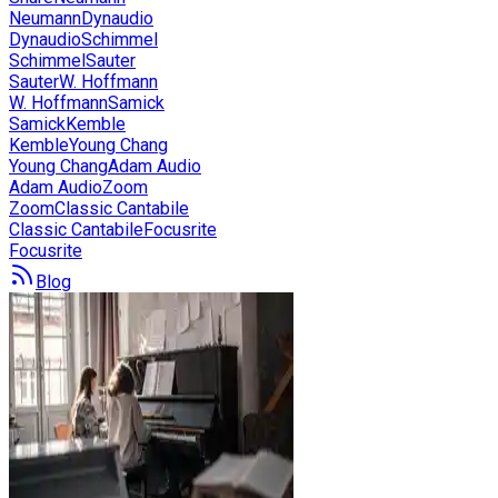
Neumann
Dynaudio
Dynaudio
Schimmel
Schimmel
Sauter
Sauter
W. Hoffmann
W. Hoffmann
Samick
Samick
Kemble
Kemble
Young Chang
Young Chang
Adam Audio
Adam Audio
Zoom
Zoom
Classic Cantabile
Classic Cantabile
Focusrite
Focusrite
Blog