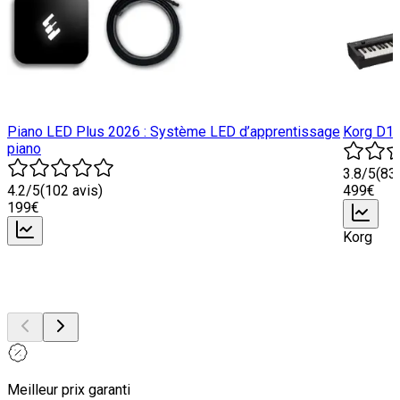
Piano LED Plus 2026 : Système LED d’apprentissage
Korg D1 
piano
3.8
/5
(
83
4.2
/5
(
102
avis)
499
€
199
€
Korg
Meilleur prix garanti