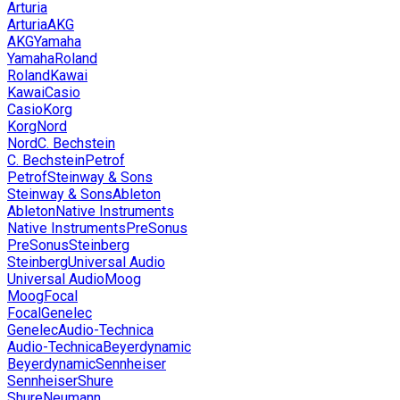
Arturia
Arturia
AKG
AKG
Yamaha
Yamaha
Roland
Roland
Kawai
Kawai
Casio
Casio
Korg
Korg
Nord
Nord
C. Bechstein
C. Bechstein
Petrof
Petrof
Steinway & Sons
Steinway & Sons
Ableton
Ableton
Native Instruments
Native Instruments
PreSonus
PreSonus
Steinberg
Steinberg
Universal Audio
Universal Audio
Moog
Moog
Focal
Focal
Genelec
Genelec
Audio-Technica
Audio-Technica
Beyerdynamic
Beyerdynamic
Sennheiser
Sennheiser
Shure
Shure
Neumann