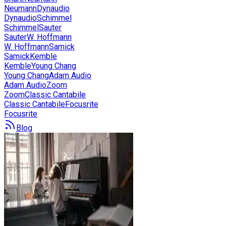
Neumann
Dynaudio
Dynaudio
Schimmel
Schimmel
Sauter
Sauter
W. Hoffmann
W. Hoffmann
Samick
Samick
Kemble
Kemble
Young Chang
Young Chang
Adam Audio
Adam Audio
Zoom
Zoom
Classic Cantabile
Classic Cantabile
Focusrite
Focusrite
Blog