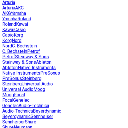
Arturia
Arturia
AKG
AKG
Yamaha
Yamaha
Roland
Roland
Kawai
Kawai
Casio
Casio
Korg
Korg
Nord
Nord
C. Bechstein
C. Bechstein
Petrof
Petrof
Steinway & Sons
Steinway & Sons
Ableton
Ableton
Native Instruments
Native Instruments
PreSonus
PreSonus
Steinberg
Steinberg
Universal Audio
Universal Audio
Moog
Moog
Focal
Focal
Genelec
Genelec
Audio-Technica
Audio-Technica
Beyerdynamic
Beyerdynamic
Sennheiser
Sennheiser
Shure
Shure
Neumann