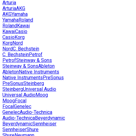
Arturia
Arturia
AKG
AKG
Yamaha
Yamaha
Roland
Roland
Kawai
Kawai
Casio
Casio
Korg
Korg
Nord
Nord
C. Bechstein
C. Bechstein
Petrof
Petrof
Steinway & Sons
Steinway & Sons
Ableton
Ableton
Native Instruments
Native Instruments
PreSonus
PreSonus
Steinberg
Steinberg
Universal Audio
Universal Audio
Moog
Moog
Focal
Focal
Genelec
Genelec
Audio-Technica
Audio-Technica
Beyerdynamic
Beyerdynamic
Sennheiser
Sennheiser
Shure
Shure
Neumann