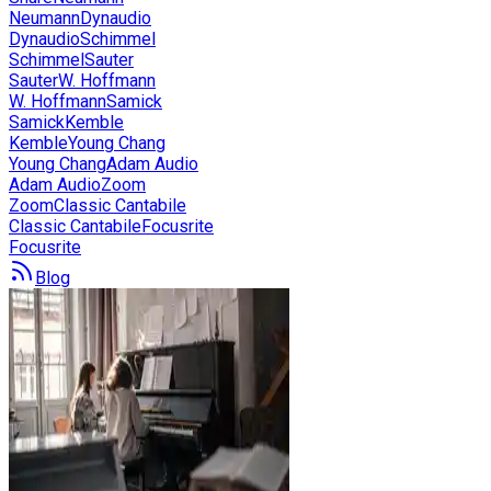
Neumann
Dynaudio
Dynaudio
Schimmel
Schimmel
Sauter
Sauter
W. Hoffmann
W. Hoffmann
Samick
Samick
Kemble
Kemble
Young Chang
Young Chang
Adam Audio
Adam Audio
Zoom
Zoom
Classic Cantabile
Classic Cantabile
Focusrite
Focusrite
Blog