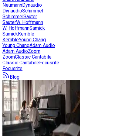
Neumann
Dynaudio
Dynaudio
Schimmel
Schimmel
Sauter
Sauter
W. Hoffmann
W. Hoffmann
Samick
Samick
Kemble
Kemble
Young Chang
Young Chang
Adam Audio
Adam Audio
Zoom
Zoom
Classic Cantabile
Classic Cantabile
Focusrite
Focusrite
Blog