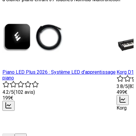
Piano LED Plus 2026 : Système LED d’apprentissage
Korg D1 
piano
3.8
/5
(
83
4.2
/5
(
102
avis)
499
€
199
€
Korg