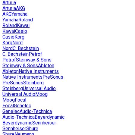
Arturia
Arturia
AKG
AKG
Yamaha
Yamaha
Roland
Roland
Kawai
Kawai
Casio
Casio
Korg
Korg
Nord
Nord
C. Bechstein
C. Bechstein
Petrof
Petrof
Steinway & Sons
Steinway & Sons
Ableton
Ableton
Native Instruments
Native Instruments
PreSonus
PreSonus
Steinberg
Steinberg
Universal Audio
Universal Audio
Moog
Moog
Focal
Focal
Genelec
Genelec
Audio-Technica
Audio-Technica
Beyerdynamic
Beyerdynamic
Sennheiser
Sennheiser
Shure
Shure
Neumann