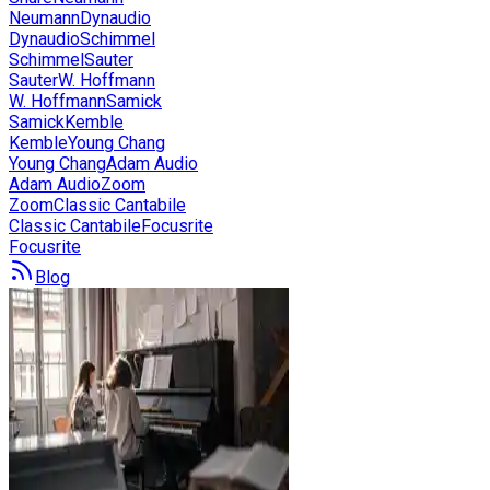
Neumann
Dynaudio
Dynaudio
Schimmel
Schimmel
Sauter
Sauter
W. Hoffmann
W. Hoffmann
Samick
Samick
Kemble
Kemble
Young Chang
Young Chang
Adam Audio
Adam Audio
Zoom
Zoom
Classic Cantabile
Classic Cantabile
Focusrite
Focusrite
Blog