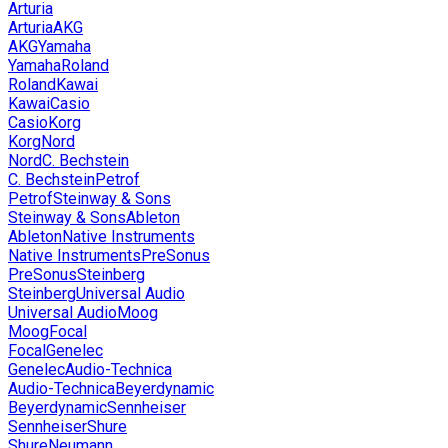
Arturia
Arturia
AKG
AKG
Yamaha
Yamaha
Roland
Roland
Kawai
Kawai
Casio
Casio
Korg
Korg
Nord
Nord
C. Bechstein
C. Bechstein
Petrof
Petrof
Steinway & Sons
Steinway & Sons
Ableton
Ableton
Native Instruments
Native Instruments
PreSonus
PreSonus
Steinberg
Steinberg
Universal Audio
Universal Audio
Moog
Moog
Focal
Focal
Genelec
Genelec
Audio-Technica
Audio-Technica
Beyerdynamic
Beyerdynamic
Sennheiser
Sennheiser
Shure
Shure
Neumann