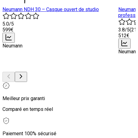
Neumann NDH 30 – Casque ouvert de studio
Neumann 
professi
5.0
/5
599
€
3.8
/5
(
21
512
€
Neumann
Neuman
Meilleur prix garanti
Comparé en temps réel
Paiement 100% sécurisé